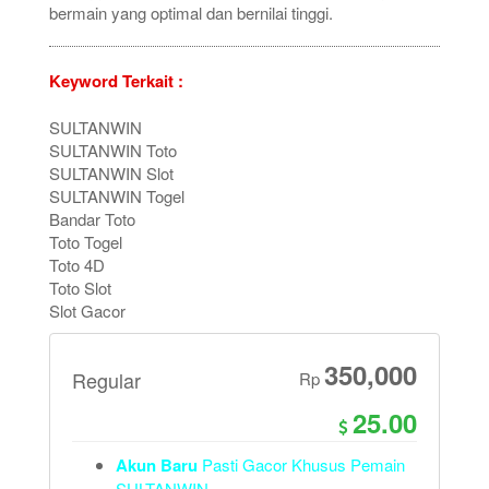
bermain yang optimal dan bernilai tinggi.
Keyword Terkait :
SULTANWIN
SULTANWIN Toto
SULTANWIN Slot
SULTANWIN Togel
Bandar Toto
Toto Togel
Toto 4D
Toto Slot
Slot Gacor
350,000
Regular
Rp
25.00
Akun Baru
Pasti Gacor Khusus Pemain
SULTANWIN