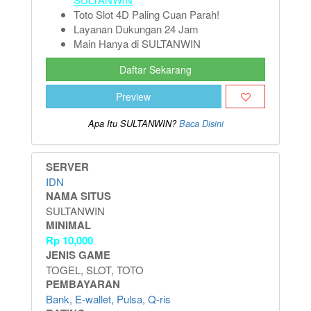
Toto Slot 4D Paling Cuan Parah!
Layanan Dukungan 24 Jam
Main Hanya di SULTANWIN
Daftar Sekarang
Preview
Apa Itu SULTANWIN?
Baca Disini
SERVER
IDN
NAMA SITUS
SULTANWIN
MINIMAL
Rp
10,000
JENIS GAME
TOGEL, SLOT, TOTO
PEMBAYARAN
Bank, E-wallet, Pulsa, Q-ris