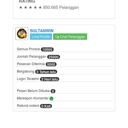
RATING
★ ★ ★ ★ ★ 850.665 Pelanggan
SULTANWIN
Lihat Profile
Chat Pelanggan
Semua Produk
10000
Jumlah Pelanggan
25000
Pesanan Diterima
5000
Bergabung
5 Tahun lalu
Login Terakhir
2 Hari lalu
Pesan Belum Dibuka
9
Merespon Komentar
-
Refund orders
0 Kali