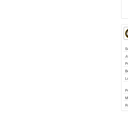
S
J
P
B
L
P
M
R