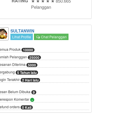
RATING
★ ★ ★ ★ ★ 850.665
Pelanggan
SULTANWIN
Lihat Profile
Chat Pelanggan
emua Produk
10000
umlah Pelanggan
25000
esanan Diterima
5000
ergabung
5 Tahun lalu
ogin Terakhir
2 Hari lalu
esan Belum Dibuka
9
erespon Komentar
-
efund orders
0 Kali