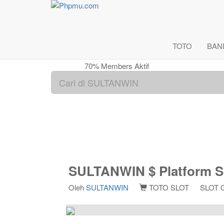
SULTANWIN $ 
Members
181,390
TOTO
BAN
70% Members Aktif
SULTANWIN $ Platform S
Oleh
SULTANWIN
TOTO SLOT
SLOT 