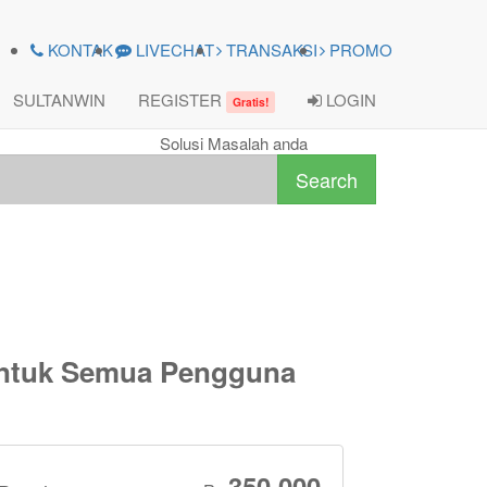
emua Pengguna
KONTAK
LIVECHAT
TRANSAKSI
PROMO
Comments
98,040
SULTANWIN
REGISTER
LOGIN
Gratis!
Solusi Masalah anda
Search
Untuk Semua Pengguna
350,000