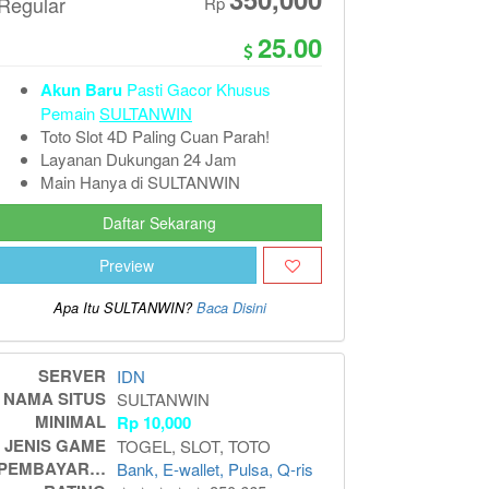
Regular
Rp
25.00
Akun Baru
Pasti Gacor Khusus
Pemain
SULTANWIN
Toto Slot 4D Paling Cuan Parah!
Layanan Dukungan 24 Jam
Main Hanya di SULTANWIN
Daftar Sekarang
Preview
Apa Itu SULTANWIN?
Baca Disini
SERVER
IDN
NAMA SITUS
SULTANWIN
MINIMAL
Rp
10,000
JENIS GAME
TOGEL, SLOT, TOTO
PEMBAYARAN
Bank, E-wallet, Pulsa, Q-ris