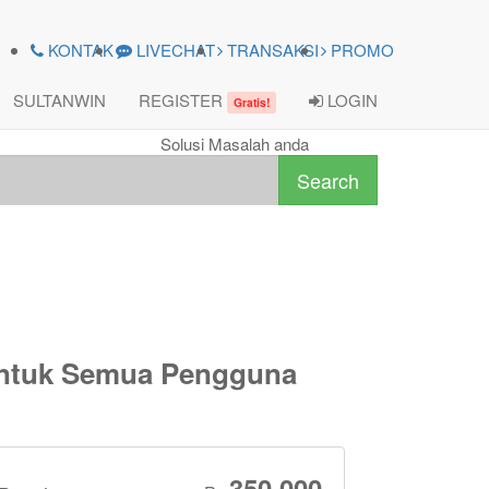
emua Pengguna
KONTAK
LIVECHAT
TRANSAKSI
PROMO
Comments
98,040
SULTANWIN
REGISTER
LOGIN
Gratis!
Solusi Masalah anda
Search
Untuk Semua Pengguna
350,000