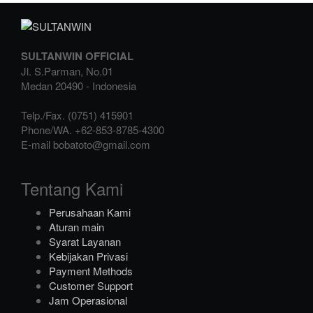
SULTANWIN OFFICIAL
Jl. S.Parman, No.01
Medan
20490
-
Indonesia
Telp./Fax.
(0751) 415901
Phone/WA.
+62-853-8785-4300
E-mail
bobatoto@gmail.com
Tentang Kami
Perusahaan Kami
Aturan main
Syarat Layanan
Kebijakan Privasi
Payment Methods
Customer Support
Jam Operasional