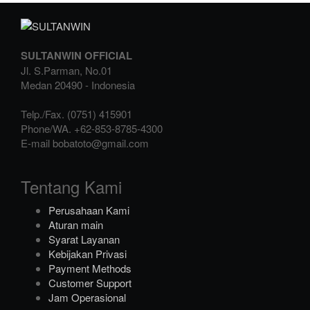
SULTANWIN OFFICIAL
Jl. S.Parman, No.01
Medan
20490
-
Indonesia
Telp./Fax.
(0751) 415901
Phone/WA.
+62-853-8785-4300
E-mail
bobatoto@gmail.com
Tentang Kami
Perusahaan Kami
Aturan main
Syarat Layanan
Kebijakan Privasi
Payment Methods
Customer Support
Jam Operasional