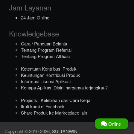
Jam Layanan
24 Jam Online
Knowledgebase
Cara / Panduan Belanja
Tentang Program Referral
Tentang Program Affiliasi
Ketentuan Kontribusi Produk
Keuntungan Kontribusi Produk
Informasi Lisensi Aplikasi
Kenapa Aplikasi Disini harganya terjangkau?
Projects : Kelebihan dan Cara Kerja
Ikuti kami di Facebook
Share Produk ke Marketplace lain
Online
Copyright © 2010-2026,
SULTANWIN
.