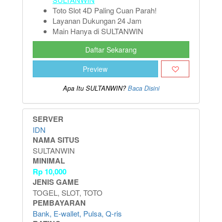
Toto Slot 4D Paling Cuan Parah!
Layanan Dukungan 24 Jam
Main Hanya di SULTANWIN
Daftar Sekarang
Preview
Apa Itu SULTANWIN?
Baca Disini
SERVER
IDN
NAMA SITUS
SULTANWIN
MINIMAL
Rp
10,000
JENIS GAME
TOGEL, SLOT, TOTO
PEMBAYARAN
Bank, E-wallet, Pulsa, Q-ris