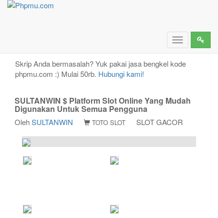
SULTANWIN $ Platform Slot Online Yang Mudah
Digunakan Untuk Semua Pengguna
Toggle
navigation
Skrip Anda bermasalah? Yuk pakai jasa bengkel kode
phpmu.com :) Mulai 50rb.
Hubungi kami!
SULTANWIN $ Platform Slot Online Yang Mudah
Digunakan Untuk Semua Pengguna
Oleh
SULTANWIN
SLOT GACOR
TOTO SLOT