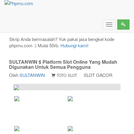
SULTANWIN $ Platform Slot Online Yang Mudah
Digunakan Untuk Semua Pengguna
Toggle
navigation
Skrip Anda bermasalah? Yuk pakai jasa bengkel kode
phpmu.com :) Mulai 50rb.
Hubungi kami!
SULTANWIN $ Platform Slot Online Yang Mudah
Digunakan Untuk Semua Pengguna
Oleh
SULTANWIN
SLOT GACOR
TOTO SLOT