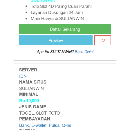
Toto Slot 4D Paling Cuan Parah!
Layanan Dukungan 24 Jam
Main Hanya di SULTANWIN
Daftar Sekarang
Preview
Apa Itu SULTANWIN?
Baca Disini
SERVER
IDN
NAMA SITUS
SULTANWIN
MINIMAL
Rp
10,000
JENIS GAME
TOGEL, SLOT, TOTO
PEMBAYARAN
Bank, E-wallet, Pulsa, Q-ris