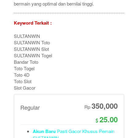
bermain yang optimal dan bernilai tinggi.
Keyword Terkait :
SULTANWIN
SULTANWIN Toto
SULTANWIN Slot
SULTANWIN Togel
Bandar Toto
Toto Togel
Toto 4D
Toto Slot
Slot Gacor
350,000
Regular
Rp
25.00
Akun Baru
Pasti Gacor Khusus Pemain
SULTANWIN