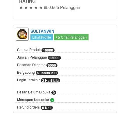
RATING
★ ★ ★ ★ ★ 850.665 Pelanggan
SULTANWIN
Lihat Profile
Chat Pelanggan
Semua Produk
10000
Jumlah Pelanggan
25000
Pesanan Diterima
5000
Bergabung
5 Tahun lalu
Login Terakhir
2 Hari lalu
Pesan Belum Dibuka
9
Merespon Komentar
-
Refund orders
0 Kali