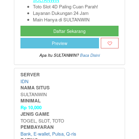
Toto Slot 4D Paling Cuan Parah!
Layanan Dukungan 24 Jam
Main Hanya di SULTANWIN
Daftar Sekarang
Preview
Apa Itu SULTANWIN?
Baca Disini
SERVER
IDN
NAMA SITUS
SULTANWIN
MINIMAL
Rp
10,000
JENIS GAME
TOGEL, SLOT, TOTO
PEMBAYARAN
Bank, E-wallet, Pulsa, Q-ris