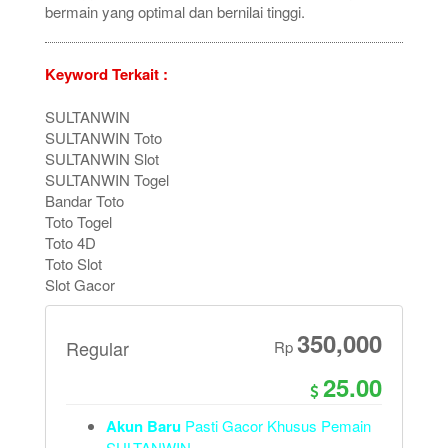
bermain yang optimal dan bernilai tinggi.
Keyword Terkait :
SULTANWIN
SULTANWIN Toto
SULTANWIN Slot
SULTANWIN Togel
Bandar Toto
Toto Togel
Toto 4D
Toto Slot
Slot Gacor
350,000
Regular
Rp
25.00
Akun Baru
Pasti Gacor Khusus Pemain
SULTANWIN